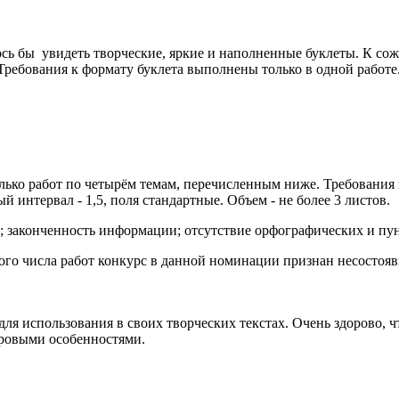
ь бы увидеть творческие, яркие и наполненные буклеты. К сож
 Требования к формату буклета выполнены только в одной работе
лько работ по четырём темам, перечисленным ниже. Требования 
 интервал - 1,5, поля стандартные. Объем - не более 3 листов.
а; законченность информации; отсутствие орфографических и п
ого числа работ конкурс в данной номинации признан несостоя
 для использования в своих творческих текстах. Очень здорово, 
нровыми особенностями.