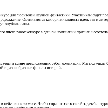
нкурс для любителей научной фантастики. Участникам будут пр
 продолжение. Оцениваются как оригинальность идеи, так и лит
дут опубликованы.
ого числа работ конкурс в данной номинации признан несостоя
удачная в плане предложенных работ номинация. Мы получили бо
ий и разнообразные финалы историй.
е, в небе или в космосе. Чтобы справиться со своей задачей, шт
выполнять необходимые расчёты.