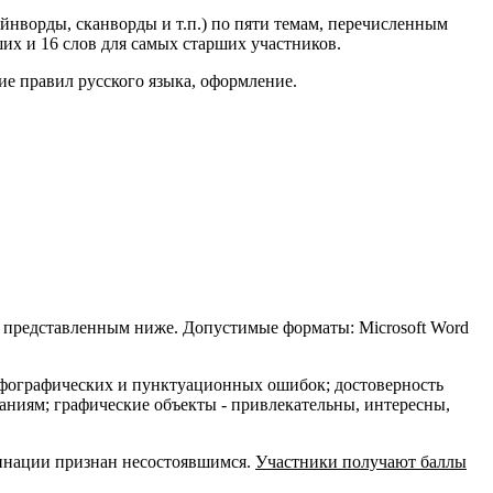
йнворды, сканворды и т.п.) по пяти темам, перечисленным
дших и 16 слов для самых старших участников.
ие правил русского языка, оформление.
, представленным ниже. Допустимые форматы: Microsoft Word
 орфографических и пунктуационных ошибок; достоверность
аниям; графические объекты - привлекательны, интересны,
минации признан несостоявшимся.
Участники получают баллы