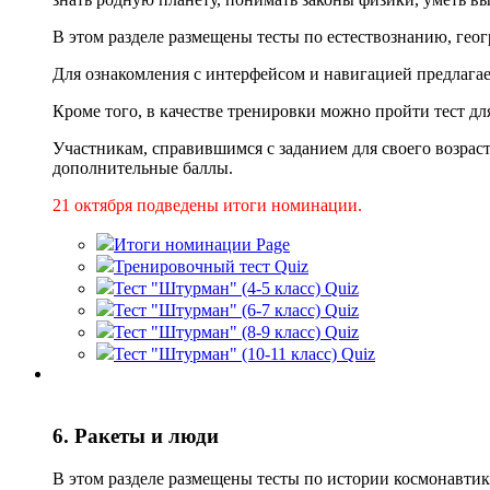
В этом разделе размещены тесты по естествознанию, геог
Для ознакомления с интерфейсом и навигацией предлага
Кроме того, в качестве тренировки можно пройти тест дл
Участникам, справившимся с заданием для своего возраста
дополнительные баллы.
21 октября подведены итоги нoминации.
Итоги номинации
Page
Тренировочный тест
Quiz
Тест "Штурман" (4-5 класс)
Quiz
Тест "Штурман" (6-7 класс)
Quiz
Тест "Штурман" (8-9 класс)
Quiz
Тест "Штурман" (10-11 класс)
Quiz
6. Ракеты и люди
В этом разделе размещены тесты по истории космонавти