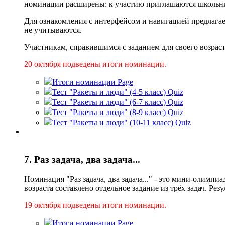
номинации расширены: к участию приглашаются школьник
Для ознакомления с интерфейсом и навигацией предлага
не учитываются.
Участникам, справившимся с заданием для своего возраст
20 октября подведены итoги номинации.
Итоги номинации
Page
Тест "Ракеты и люди" (4-5 класс)
Quiz
Тест "Ракеты и люди" (6-7 класс)
Quiz
Тест "Ракеты и люди" (8-9 класс)
Quiz
Тест "Ракеты и люди" (10-11 класс)
Quiz
7. Раз задача, два задача...
Номинация "Раз задача, два задача..." - это мини-олимп
возраста составлено отдельное задание из трёх задач. Ре
19 октября подведены итоги нoминации.
Итоги номинации
Page