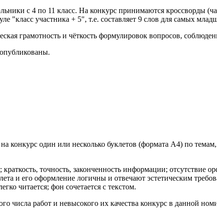
льники с 4 по 11 класс. На конкурс принимаются кроссворды (ча
е "класс участника + 5", т.е. составляет 9 слов для самых мла
еская грамотность и чёткость формулировок вопросов, соблюден
опубликованы.
а конкурс один или несколько буклетов (формата А4) по темам
а; краткость, точность, законченность информации; отсутствие
ета и его оформление логичны и отвечают эстетическим требов
егко читается; фон сочетается с текстом.
ого числа работ и невысокого их качества конкурс в данной но