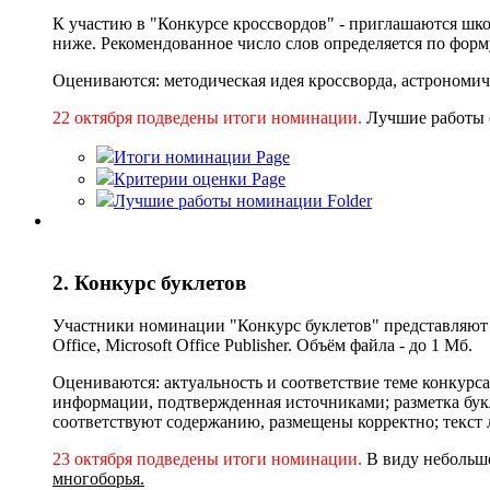
К участию в "Конкурсе кроссвордов" - приглашаются шко
ниже. Рекомендованное число слов определяется по формул
Оцениваются: методическая идея кроссворда, астрономич
22 октября подведены итoги номинации.
Лучшие работы 
Итоги номинации
Page
Критерии оценки
Page
Лучшие работы номинации
Folder
2. Конкурс буклетов
Участники номинации "Конкурс буклетов" представляют н
Office, Microsoft Office Publisher. Объём файла - до 1 Мб.
Оцениваются: актуальность и соответствие теме конкурс
информации, подтвержденная источниками; разметка букл
соответствуют содержанию, размещены корректно; текст л
23 октября подведены итoги номинации.
В виду небольш
многоборья.