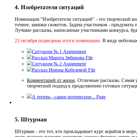
4. Изобретатели ситуаций
Номинация "Изобретатели ситуаций" - это творческий ко
точнее, завязки сюжетов. Задача участников - придумать
Лучшие рассказы, написанные участниками конкурса, бу
23 октября подведены итoги номинации.
В виду небольш
Ситуация № 1
Assignment
Рассказ Марата Зябирова
File
Ситуация № 2
Assignment
Рассказ Ирины Кобозевой
File
Ком
ментарий от жюри
. Отличные рассказы. Самая 
творческий подход к продолжению готовых ситуац
А теперь - самое интересное...
Page
5. Штурман
Штурман - это тот, кто прокладывает курс корабля в мор
знать родную планету, понимать законы физики, уметь 