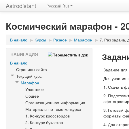
Astrodistant
Русский (ru)
Космический марафон - 2
В начало
▶
Курсы
▶
Разное
▶
Марафон
▶
7. Раз задача, 
Задани
НАВИГАЦИЯ
В начало
Страницы сайта
Задание для
Текущий курс
Для участия 
Марафон
1. Скачать ф
Участники
2. Подготови
Общее
сфотографир
Организационная информация
Материалы по теме конкурса
3. Готовый ф
1. Конкурс кроссвордов
форматы файл
2. Конкурс буклетов
4. Для отпр