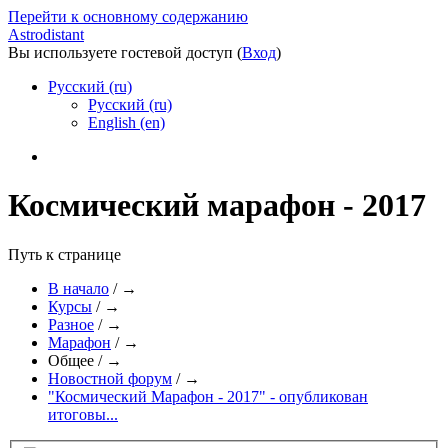
Перейти к основному содержанию
Astrodistant
Вы используете гостевой доступ (
Вход
)
Русский (ru)
Русский (ru)
English (en)
Космический марафон - 2017
Путь к странице
В начало
/
→
Курсы
/
→
Разное
/
→
Марафон
/
→
Общее
/
→
Новостной форум
/
→
"Космический Марафон - 2017" - опубликован
итоговы...