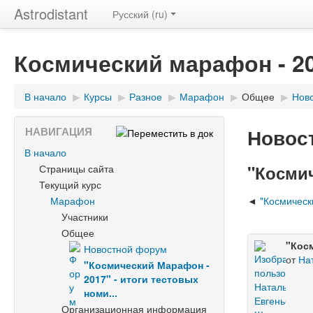
Astrodistant
Русский (ru)
Космический марафон - 2
В начало
▶
Курсы
▶
Разное
▶
Марафон
▶
Общее
▶
Нов
Новос
НАВИГАЦИЯ
В начало
"Космич
Страницы сайта
Текущий курс
Марафон
"Космическ
Участники
Общее
"Кос
Новостной форум
от
На
"Космический Марафон -
2017" - итоги тестовых
номи...
Организационная информация