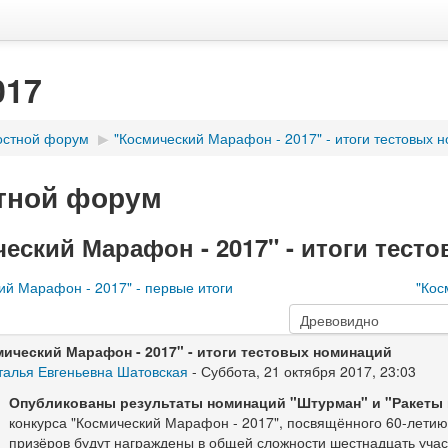
017
остной форум
▶
"Космический Марафон - 2017" - итоги тестовых н
тной форум
еский Марафон - 2017" - итоги тест
ий Марафон - 2017" - первые итоги
"Кос
мический Марафон - 2017" - итоги тестовых номинаций
талья Евгеньевна Шатовская
- Суббота, 21 октября 2017, 23:03
Опубликованы результаты номина
ций "Штурман" и
"Ракеты
конкурса "Космический Марафон - 2017", посвящённого 60-летию 
призёров будут награждены в общей сложности шестнадцать учас