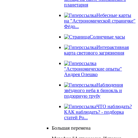
планетария
Небесные карты
на "Астрономической страничке"
Фёдо...
Солнечные часы
Интерактивная
карта светового загрязнения
"Астрономические опыты"
Андрея Олешко
Наблюдения
звёздного неба в бинокль и
подзорную трубу
ЧТО наблюдать?
КАК наблюдать? - подборка
статей Ро...
Большая перемена