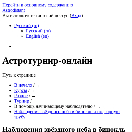
Перейти к основному содержанию
Astrodistant
Вы используете гостевой доступ (
Вход
)
Русский (ru)
Русский (ru)
English (en)
Астротурнир-онлайн
Путь к странице
В начало
/
→
Курсы
/
→
Разное
/
→
Турнир
/
→
В помощь начинающему наблюдателю
/
→
Наблюдения звёздного неба в бинокль и подзорную
трубу
Наблюдения звёздного неба в бинокль