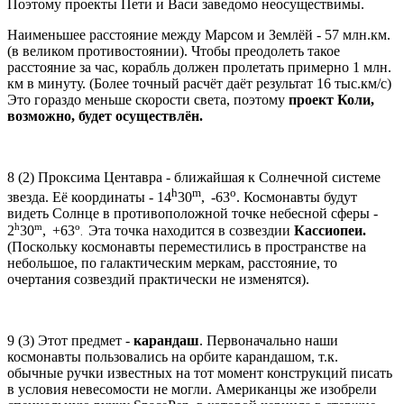
Поэтому проекты Пети и Васи заведомо неосуществимы.
Наименьшее расстояние между Марсом и Землёй - 57 млн.км.
(в великом противостоянии). Чтобы преодолеть такое
расстояние за час, корабль должен пролетать примерно 1 млн.
км в минуту. (Более точный расчёт даёт результат 16 тыс.км/с)
Это гораздо меньше скорости света, поэтому
проект Коли,
возможно, будет осуществлён.
8 (2) Проксима Центавра - ближайшая к Солнечной системе
h
m
о
звезда. Её координаты - 14
30
,
-63
. Космонавты будут
видеть Солнце в противоположной точке небесной сферы -
h
m
о
2
30
,
+63
Эта точка находится в созвездии
Кассиопеи.
.
(Поскольку космонавты переместились в пространстве на
небольшое, по галактическим меркам, расстояние, то
очертания созвездий практически не изменятся).
9 (3) Этот предмет -
карандаш
. Первоначально наши
космонавты пользовались на орбите карандашом, т.к.
обычные ручки известных на тот момент конструкций писать
в условия невесомости не могли. Американцы же изобрели