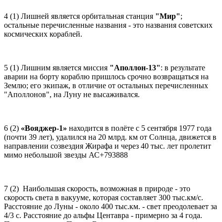
4 (1) Лишней является орбитальная станция
"Мир"
;
остальные перечисленные названия - это названия советских
космических кораблей.
5 (1) Лишним является миссия
"Аполлон-13"
: в результате
аварии на борту кораблю пришлось срочно возвращаться на
Землю; его экипаж, в отличие от остальных перечисленных
"Аполлонов", на Луну не высаживался.
6 (2)
«Вояджер-1»
находится в полёте с 5 сентября 1977 года
(почти 39 лет), удалился на 20 млрд. км от Солнца, движется в
направлении созвездия Жирафа и через 40 тыс. лет пролетит
мимо небольшой звезды АС+793888
7 (2) Наибольшая скорость, возможная в природе - это
скорость света в вакууме, которая составляет 300 тыс.км/с.
Расстояние до Луны - около 400 тыс.км. - свет преодолевает за
4/3 с. Расстояние до альфы Центавра - примерно за 4 года.