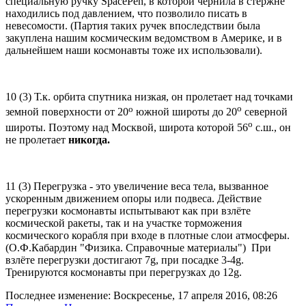
специальную ручку SpacePen, в которой чернила в стержне
находились под давлением, что позволило писать в
невесомости. (Партия таких ручек впоследствии была
закуплена нашим космическим ведомством в Америке, и в
дальнейшем наши космонавты тоже их использовали).
10 (3) Т.к. орбита спутника низкая, он пролетает над точками
о
о
земной поверхности от 20
южной широты до 20
северной
о
широты. Поэтому над Москвой, широта которой 56
с.ш., он
не пролетает
никогда.
11 (3) Перегрузка - это увеличение веса тела, вызванное
ускоренным движением опоры или подвеса. Действие
перегрузки космонавты испытывают как при взлёте
космической ракеты, так и на участке торможения
космического корабля при входе в плотные слои атмосферы.
(О.Ф.Кабардин "Физика. Справочные материалы") При
взлёте перегрузки достигают 7g, при посадке 3-4g.
Тренируются космонавты при перегрузках до 12g.
Последнее изменение: Воскресенье, 17 апреля 2016, 08:26