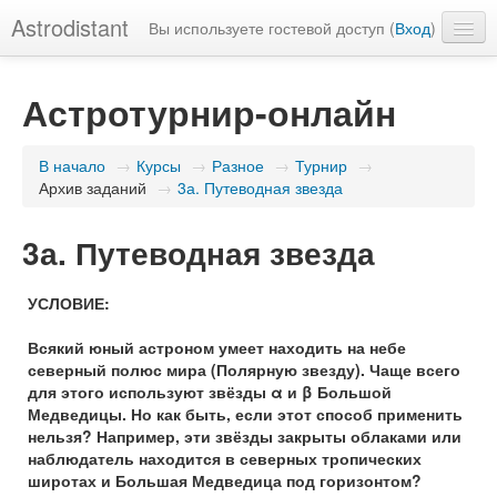
Astrodistant
Вы используете гостевой доступ (
Вход
)
Русский (ru)
Астротурнир-онлайн
В начало
→
Курсы
→
Разное
→
Турнир
→
Архив заданий
→
3а. Путеводная звезда
3а. Путеводная звезда
УСЛОВИЕ:
Всякий юный астроном умеет находить на небе
северный полюс мира (Полярную звезду). Чаще всего
для этого используют звёзды α и β Большой
Медведицы. Но как быть, если этот способ применить
нельзя? Например, эти звёзды закрыты облаками или
наблюдатель находится в северных тропических
широтах и Большая Медведица под горизонтом?