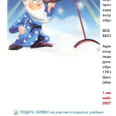
просве
характ
астрок
образо
ВСЕ на
БЕСПЛ
Админи
коорди
педаго
дополн
образ
179 На
Шатовс
(shato
1 авгу
набор 
2027 уч
ПОДАТЬ ЗАЯВКУ на участие в открытых учебных