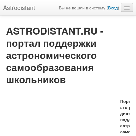
Astrodistant
Вы не вошли в систему (
Вход
)
Русский (ru)
ASTRODISTANT.RU -
портал поддержки
астрономического
самообразования
школьников
Портал 
это ре
дистан
поддер
астрон
самооб