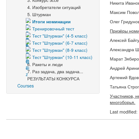
3. Конкурс эссе
Никита Иванов
4. Изобретатели ситуаций
Максим Поволо
5. Штурман
Итоги номинации
Олег Гридунов
Тренировочный тест
Призёры номи
Тест "Штурман" (4-5 класс)
Алексей Байгу
Тест "Штурман" (6-7 класс)
Александра Ша
Тест "Штурман" (8-9 класс)
Тест "Штурман" (10-11 класс)
Марат Зябиров
6. Ракеты и люди
Андрей Аринин
7. Раз задача, два задача...
Артемий Вдови
РЕЗУЛЬТАТЫ КОНКУРСА
Courses
Татьяна Строг
Участников, 
многоборья.
Last modified