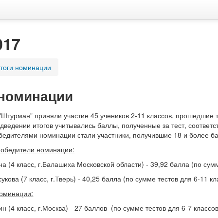
017
тоги номинации
 номинации
Штурман" приняли участие 45 учеников 2-11 классов, прошедшие т
одведении итогов учитывались баллы, полученные за тест, соответс
обедителями номинации стали участники, получившие 18 и более б
обедители номинации:
а (4 класс, г.Балашиха Московской области) - 39,92 балла (по сумм
укова (7 класс, г.Тверь) - 40,25 балла (по сумме тестов для 6-11 к
оминации:
н (4 класс, г.Москва) - 27 баллов (по сумме тестов для 6-7 классов