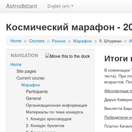
Astrodistant
English (en)
Космический марафон - 2
Home
▶
Courses
▶
Разное
▶
Марафон
▶
5. Штурман
▶
И
Итоги
NAVIGATION
Home
В номинации "
Site pages
теста). При п
Current course
возрастов. П
Марафон
Абсолютные п
Participants
General
Дарья Каверин
Организационная информация
Виолетта Барс
Материалы по теме конкурса
Победители н
1. Конкурс кроссвордов
2. Конкурс буклетов
Платон Качали