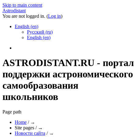
Skip to main content
Astrodistant
You are not logged in. (
Log in
)
English (en)
Русский (ru)
English (en)
ASTRODISTANT.RU - портал
поддержки астрономического
самообразования
школьников
Page path
Home
/
→
Site pages
/
→
Новости сайта
/
→