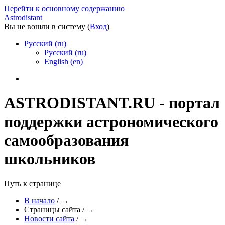
Перейти к основному содержанию
Astrodistant
Вы не вошли в систему (
Вход
)
Русский (ru)
Русский (ru)
English (en)
ASTRODISTANT.RU - портал
поддержки астрономического
самообразования
школьников
Путь к странице
В начало
/
→
Страницы сайта
/
→
Новости сайта
/
→