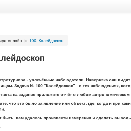
ира-онлайн
▶
100. Калейдоскоп
алейдоскоп
стротурнира - увлечённые наблюдатели. Наверняка они видят 
ищам. Задача № 100 "Калейдоскоп" - о тех наблюдениях, кот
ответа на задание приложите отчёт о любом астрономическом
те, что это было за явление или объект, где, когда и при ка
ли.
т быть, вам удалось произвести измерения и сделать вывод
: