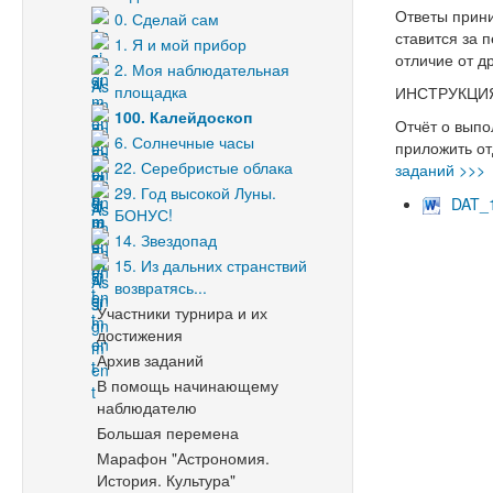
Ответы прини
0. Сделай сам
ставится за 
1. Я и мой прибор
отличие от д
2. Моя наблюдательная
площадка
ИНСТРУКЦИ
100. Калейдоскоп
Отчёт о выпо
6. Солнечные часы
приложить от
22. Серебристые облака
заданий >>>
29. Год высокой Луны.
DAT_
БОНУС!
14. Звездопад
15. Из дальних странствий
возвратясь...
Участники турнира и их
достижения
Архив заданий
В помощь начинающему
наблюдателю
Большая перемена
Марафон "Астрономия.
История. Культура"