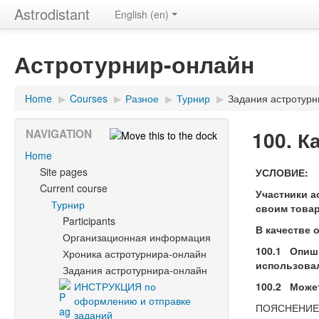
Astrodistant
English (en)
Астротурнир-онлайн
Home
▶
Courses
▶
Разное
▶
Турнир
▶
Задания астротурн
100. К
NAVIGATION
Home
Site pages
УСЛОВИЕ:
Current course
Участники а
Турнир
своим товар
Participants
В качестве 
Организационная информация
100.1 Опиши
Хроника астротурнира-онлайн
использова
Задания астротурнира-онлайн
ИНСТРУКЦИЯ по
100.2 Може
оформлению и отправке
ПОЯСНЕНИЕ
заданий