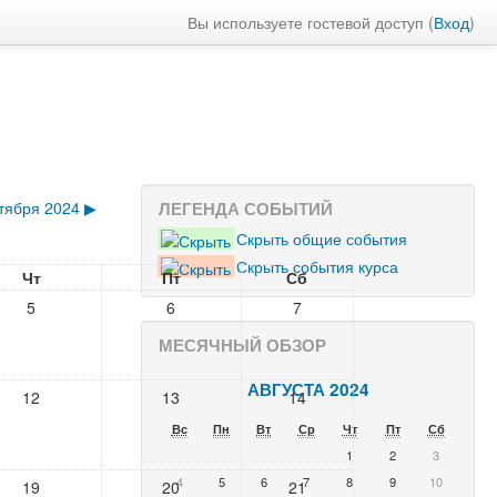
Вы используете гостевой доступ (
Вход
)
тября 2024
▶
ЛЕГЕНДА СОБЫТИЙ
Скрыть общие события
Скрыть события курса
Чт
Пт
Сб
5
6
7
МЕСЯЧНЫЙ ОБЗОР
АВГУСТА 2024
12
13
14
Вс
Пн
Вт
Ср
Чт
Пт
Сб
1
2
3
4
5
6
7
8
9
10
19
20
21