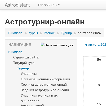
Astrodistant
Русский (ru)
Астротурнир-онлайн
В начало
▶
Курсы
▶
Разное
▶
Турнир
▶
сентября 2024
НАВИГАЦИЯ
◀
августа 20
В начало
Страницы сайта
Вс
Текущий курс
1
Турнир
Участники
Организационная информация
Хроника астротурнира-онлайн
8
Задания астротурнира-онлайн
Участники турнира и их
достижения
15
Архив заданий