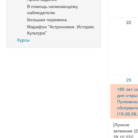
В помощь начинающему
наблюдателю
Большая перемена
22
Марафон "Астрономия. История.
Культура"
Курсы
29
185 лет с
дня откры
Пулковско
обсерват
(19-26.08.
[Лунное
затмение (2
29.10.23)]