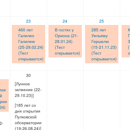
23
24
25
460 лет
В гостях у
285 лет
Галилео
Ориона (21-
Уильяму
Г
Галилею
28.01.24)
Гершелю
3
(25-29.02.24)
(Тест
(15-21.11.23)
(
(Тест
открывается)
(Тест
о
открывается)
открывается)
30
[Лунное
о
затмение (22-
тия
29.10.23)]
й
ории
[185 лет со
24)
дня открытия
Пулковской
обсерватории
2-
(19-26.08.24)]