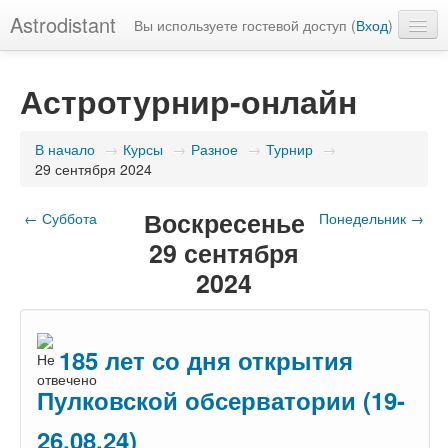
Astrodistant
Вы используете гостевой доступ (
Вход
)
Русский (ru)
Астротурнир-онлайн
В начало
→
Курсы
→
Разное
→
Турнир
→
29 сентября 2024
Воскресенье
←
Суббота
Понедельник
→
29 сентября
2024
185 лет со дня открытия
Пулковской обсерватории (19-
26.08.24)