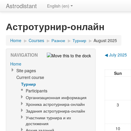
Astrodistant
English (en)
Астротурнир-онлайн
Home
▶
Courses
▶
Разное
▶
Турнир
▶
August 2025
NAVIGATION
◀
July 2025
Home
Site pages
Sun
Current course
Турнир
Participants
Организационная информация
Хроника астротурнира-онлайн
3
Задания астротурнира-онлайн
Участники турнира и их
достижения
10
Архив заданий