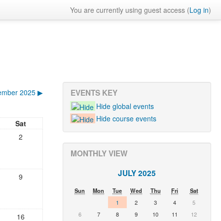
You are currently using guest access (
Log in
)
ember 2025
▶
EVENTS KEY
Hide global events
Hide course events
Sat
2
MONTHLY VIEW
JULY 2025
9
Sun
Mon
Tue
Wed
Thu
Fri
Sat
1
2
3
4
5
6
7
8
9
10
11
12
16